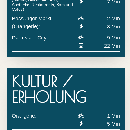
7 Min
Apotheke, Restaurants, Bars und
Cafés)
Bessunger Markt
2 Min
(Orangerie):
8 Min
Darmstadt City:
9 Min
22 Min
KULTUR /
ERHOLUNG
Orangerie:
1 Min
5 Min