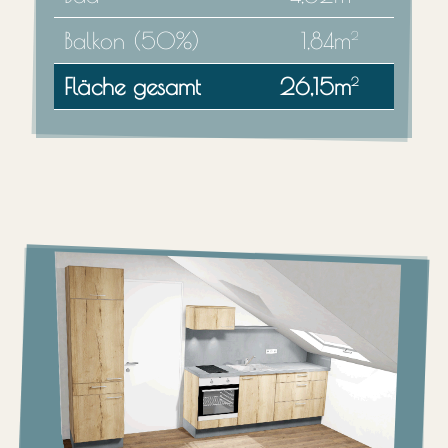
Balkon (50%)
1,84m
2
Fläche gesamt
26,15m
2