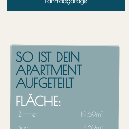
Fahrrad­garage
SO IST DEIN
APARTMENT
AUFGETEILT
FLÄCHE:
Zimmer
19,69m
2
Bad
4,62m
2