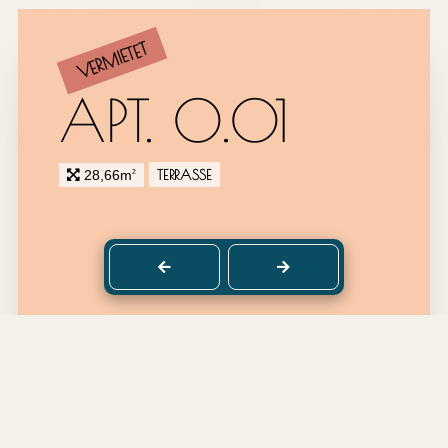
VERMIETET
APT. 0.01
TERRASSE
28,66m
2
back to top
DETAILS