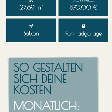
27,69 m
870,00 €
2
Balkon
Fahrrad­garage
SO GESTALTEN
SICH DEINE
KOSTEN
MONATLICH: