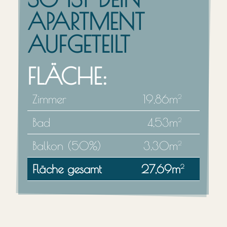
APARTMENT
AUFGETEILT
FLÄCHE:
Zimmer
19,86m
2
Bad
4,53m
2
Balkon (50%)
3,30m
2
Fläche gesamt
27,69m
2