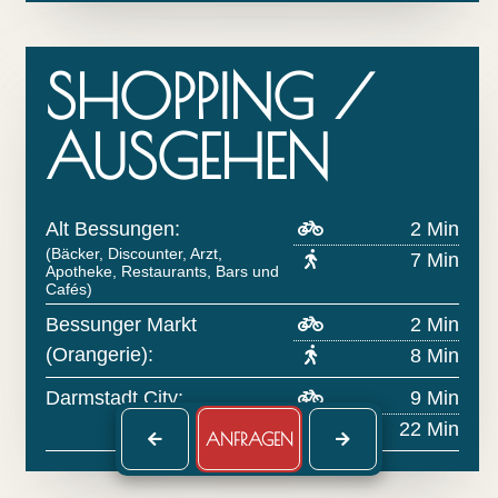
SHOPPING /
AUSGEHEN
Alt Bessungen:
2 Min
(Bäcker, Discounter, Arzt,
7 Min
Apotheke, Restaurants, Bars und
Cafés)
Bessunger Markt
2 Min
(Orangerie):
8 Min
Darmstadt City:
9 Min
22 Min
ANFRAGEN
back to top