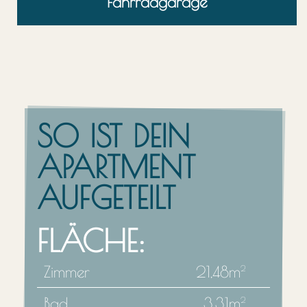
Fahrrad­garage
SO IST DEIN
APARTMENT
AUFGETEILT
FLÄCHE:
Zimmer
21,48m
2
Bad
3,31m
2