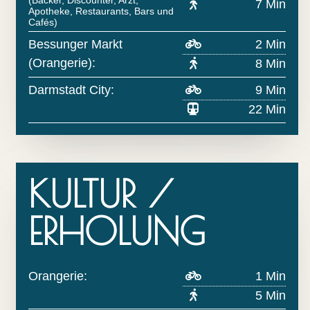
7 Min
Apotheke, Restaurants, Bars und
Cafés)
Bessunger Markt
2 Min
(Orangerie):
8 Min
Darmstadt City:
9 Min
22 Min
KULTUR /
ERHOLUNG
Orangerie:
1 Min
5 Min