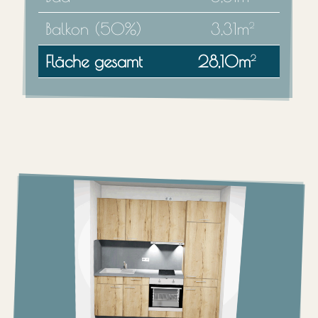
Balkon (50%)
3,31m
2
Fläche gesamt
28,10m
2