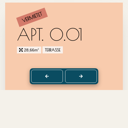
VERMIETET
APT. 0.01
TERRASSE
28,66m
2
back to top
DETAILS