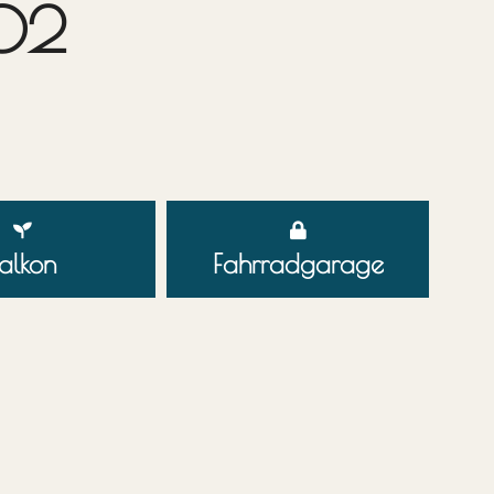
.02
alkon
Fahrrad­garage