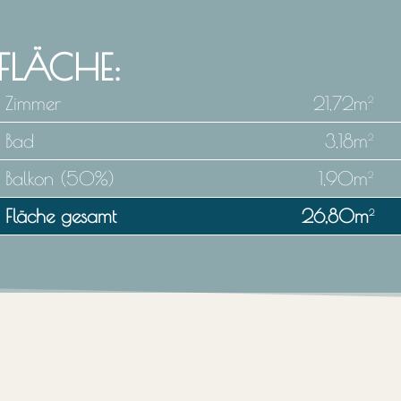
FLÄCHE:
Zimmer
21,72m
2
Bad
3,18m
2
Balkon (50%)
1,90m
2
Fläche gesamt
26,80m
2