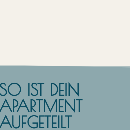
SO IST DEIN
APARTMENT
AUFGETEILT